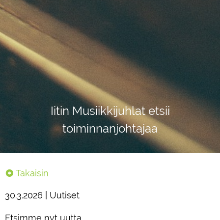
Iitin Musiikkijuhlat etsii
toiminnanjohtajaa
Takaisin
30.3.2026 | Uutiset
Etsimme nyt uutta