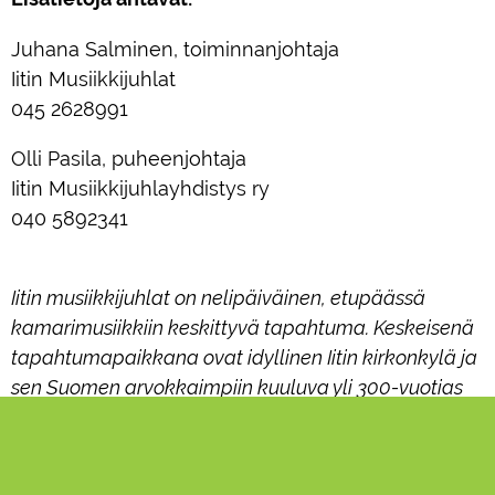
Juhana Salminen, toiminnanjohtaja
Iitin Musiikkijuhlat
045 2628991
Olli Pasila, puheenjohtaja
Iitin Musiikkijuhlayhdistys ry
040 5892341
Iitin musiikkijuhlat on nelipäiväinen, etupäässä
kamarimusiikkiin keskittyvä tapahtuma. Keskeisenä
tapahtumapaikkana ovat idyllinen Iitin kirkonkylä ja
sen Suomen arvokkaimpiin kuuluva yli 300-vuotias
puinen ristikirkko. Juhlat huipentuvat pianonkantoon
Hiidenvuoren muinaislinnapaikalle ja perinteiseen
keskiyön konserttiin. Tapahtuman järjestää Iitin