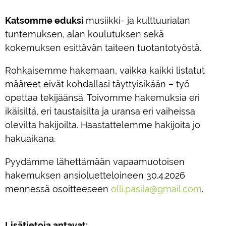
Katsomme eduksi
musiikki- ja kulttuurialan
tuntemuksen, alan koulutuksen sekä
kokemuksen esittävän taiteen tuotantotyöstä.
Rohkaisemme hakemaan, vaikka kaikki listatut
määreet eivät kohdallasi täyttyisikään – työ
opettaa tekijäänsä. Toivomme hakemuksia eri
ikäisiltä, eri taustaisilta ja uransa eri vaiheissa
olevilta hakijoilta. Haastattelemme hakijoita jo
hakuaikana.
Pyydämme lähettämään vapaamuotoisen
hakemuksen ansioluetteloineen 30.4.2026
mennessä osoitteeseen
olli.pasila@gmail.com
.
Lisätietoja antavat: