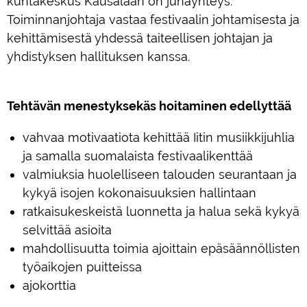
kuntakeskus Kausalaan on junayhteys.
Toiminnanjohtaja vastaa festivaalin johtamisesta ja
kehittämisestä yhdessä taiteellisen johtajan ja
yhdistyksen hallituksen kanssa.
Tehtävän menestyksekäs hoitaminen edellyttää
vahvaa motivaatiota kehittää Iitin musiikkijuhlia
ja samalla suomalaista festivaalikenttää
valmiuksia huolelliseen talouden seurantaan ja
kykyä isojen kokonaisuuksien hallintaan
ratkaisukeskeistä luonnetta ja halua sekä kykyä
selvittää asioita
mahdollisuutta toimia ajoittain epäsäännöllisten
työaikojen puitteissa
ajokorttia