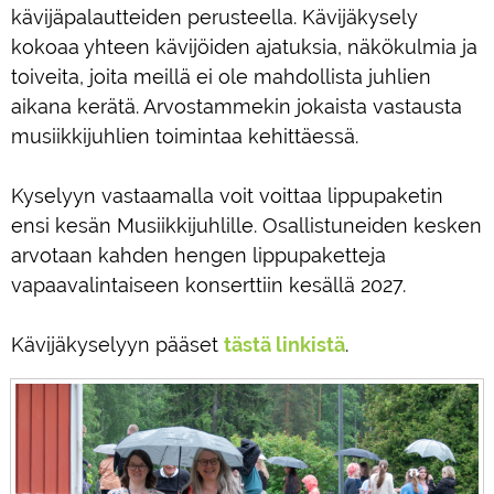
kävijäpalautteiden perusteella. Kä
vijäkysely
kokoaa yhteen kävijöiden ajatuksia, näkökulmia ja
toiveita, joita meillä ei ole mahdollista juhlien
aikana kerätä. Arvostammekin jokaista vastausta
musiikkijuhlien toimintaa kehittäessä.
Kyselyyn vastaamalla voit voittaa lippupaketin
ensi kesän Musiikkijuhlille. Osallistuneiden kesken
arvotaan kahden hengen lippupaketteja
vapaavalintaiseen konserttiin kesällä 2027.
Kävijäkyselyyn pääset
tästä linkistä
.