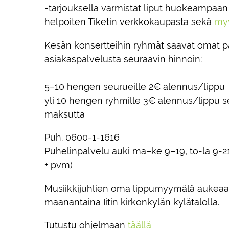
-tarjouksella varmistat liput huokeampaan 
helpoiten Tiketin verkkokaupasta sekä
myy
Kesän konsertteihin ryhmät saavat omat pa
asiakaspalvelusta seuraavin hinnoin:
5–10 hengen seurueille 2€ alennus/lippu
yli 10 hengen ryhmille 3€ alennus/lippu s
maksutta
Puh. 0600-1-1616
Puhelinpalvelu auki ma–ke 9–19, to-la 9-21,
+ pvm)
Musiikkijuhlien oma lippumyymälä aukeaa 
maanantaina Iitin kirkonkylän kylätalolla.
Tutustu ohjelmaan
täällä