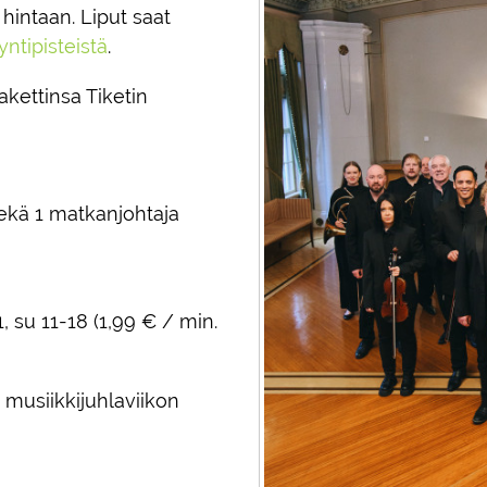
hintaan. Liput saat
ntipisteistä
.
kettinsa Tiketin
ekä 1 matkanjohtaja
 su 11-18 (1,99 € / min.
musiikkijuhlaviikon