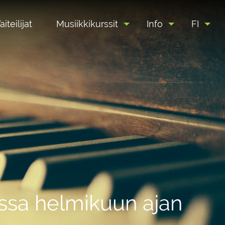
aiteilijat
Musiikkikurssit
Info
FI
assa helmikuun ajan