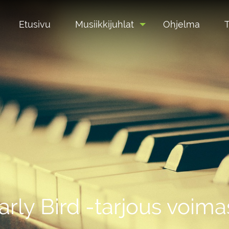
Etusivu
Musiikkijuhlat
Ohjelma
T
arly Bird -tarjous voim